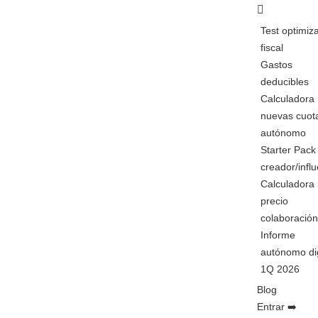
Test optimiz
fiscal
Gastos
deducibles
Calculadora
nuevas cuot
autónomo
Starter Pack
creador/infl
Calculadora
precio
colaboració
Informe
autónomo dig
1Q 2026
Blog
Entrar ➡️