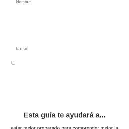
Tu plataforma principal*
E-mail*
He leído y acepto la política de privacidad
Descargar guía
Esta guía te ayudará a...
estar mejor preparado para comprender mejor la