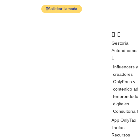
Solicitar llamada
Gestoría
Autonónomo
Influencers 
creadores
OnlyFans y
contenido ad
Emprendedo
digitales
Consultoría f
App OnlyTax
Tarifas
Recursos