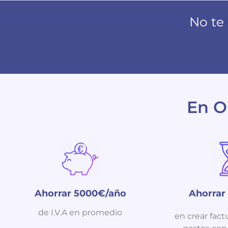
No te
En O
Ahorrar 5000€/año
Ahorrar
de I.V.A en promedio
en crear fact