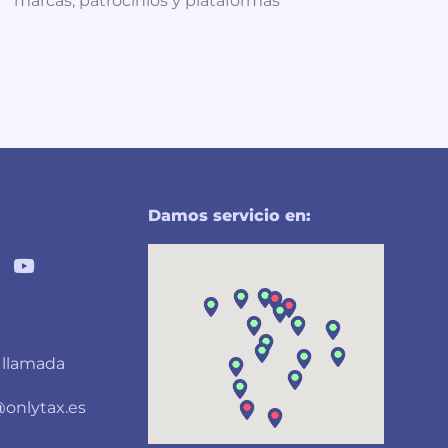
marcas, patrocinios y plataformas
Damos servicio en:
r llamada
onlytax.es