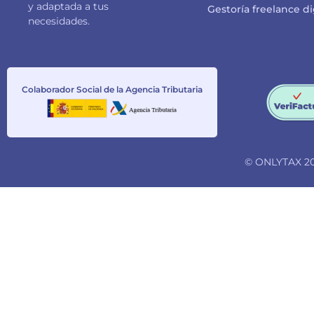
y adaptada a tus
Gestoría freelance di
necesidades.
Colaborador Social de la Agencia Tributaria
© ONLYTAX 20