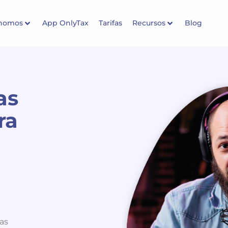
ónomos
App OnlyTax
Tarifas
Recursos
Blog
as
ra
as