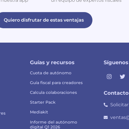
 nuestra app
un equipo de expertos fiscales
Quiero disfrutar de estas ventajas
Guías y recursos
Síguenos
Cuota de autónomo
Guía fiscal para creadores
Calcula colaboraciones
Contacto
Starter Pack
Solicita
Mediakit
res
ventas@
Informe del autónomo
digital Q1 2026