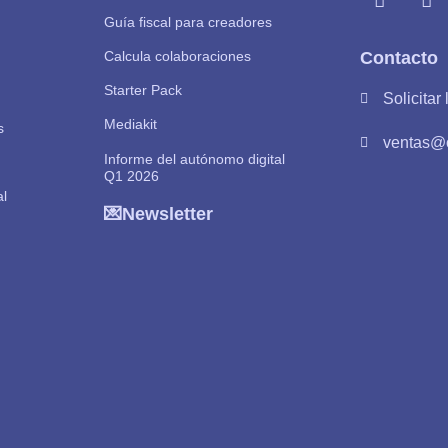
Guía fiscal para creadores
Calcula colaboraciones
Contacto
Starter Pack
Solicitar
Mediakit
s
ventas@o
Informe del autónomo digital
Q1 2026
al
💌Newsletter