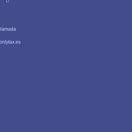
 llamada
nlytax.es