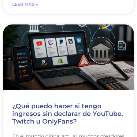
LEER MÁS »
¿Qué puedo hacer si tengo
ingresos sin declarar de YouTube,
Twitch u OnlyFans?
En el mundo digital actual, muchos creadores