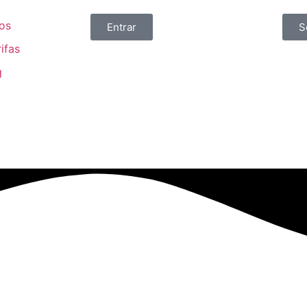
os
Entrar
S
ifas
g