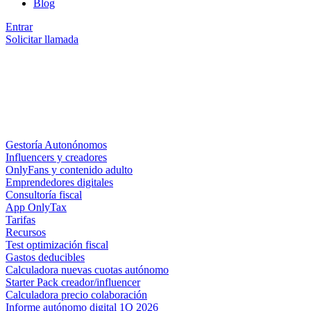
Blog
Entrar
Solicitar llamada
Gestoría Autonónomos
Influencers y creadores
OnlyFans y contenido adulto
Emprendedores digitales
Consultoría fiscal
App OnlyTax
Tarifas
Recursos
Test optimización fiscal
Gastos deducibles
Calculadora nuevas cuotas autónomo
Starter Pack creador/influencer
Calculadora precio colaboración
Informe autónomo digital 1Q 2026