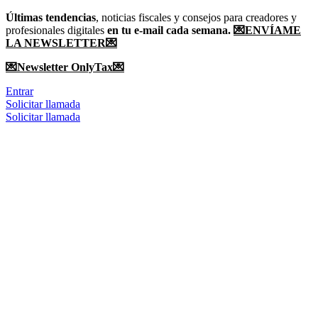
Ir
Últimas tendencias
, noticias fiscales y consejos para creadores y
al
profesionales digitales
en tu e-mail cada semana.
💌ENVÍAME
contenido
LA NEWSLETTER💌
💌Newsletter OnlyTax💌
Entrar
Solicitar llamada
Solicitar llamada